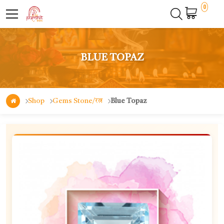
0
BLUE TOPAZ
Shop
Gems Stone/रत्न
Blue Topaz