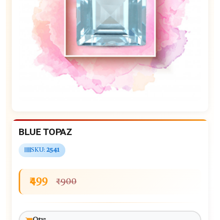
BLUE TOPAZ
SKU:
2541
₹499
₹900