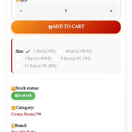
Qty:
ADD TO CART
1 Ratti
(+₹0)
4 Ratti
(+₹699)
Size
:
7 Ratti
(+₹999)
9 Ratti
(+₹1,199)
11 Ratti
(+₹1,899)
Stock status:
In stock
Category:
Gems Stone/रत्न
Brand: