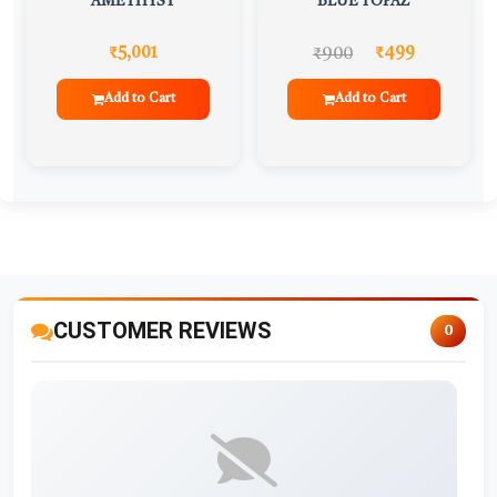
AMETHYST
BLUE TOPAZ
₹900
₹5,001
₹499
Add to Cart
Add to Cart
CUSTOMER REVIEWS
0