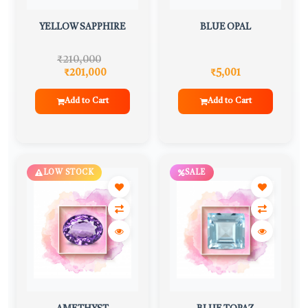
YELLOW SAPPHIRE
BLUE OPAL
₹210,000
₹201,000
₹5,001
Add to Cart
Add to Cart
LOW STOCK
SALE