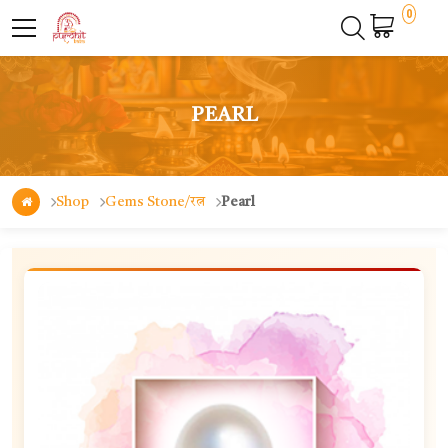
0
PEARL
Shop
Gems Stone/रत्न
Pearl