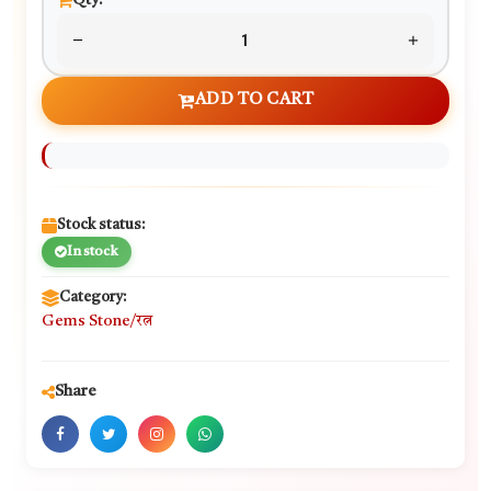
Qty:
ADD TO CART
Stock status:
In stock
Category:
Gems Stone/रत्न
Share