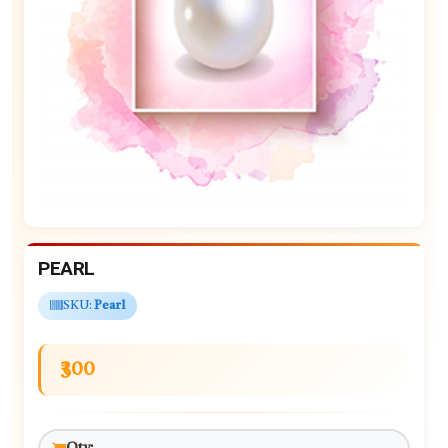
PEARL
SKU:
Pearl
₹300